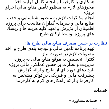
·
همكاري با كارفرما و انجام كامل فرآيند اخذ
مجوزهاي لازم به منظور تأمين منابع مالي اجراي
پروژه
·
انجام مذاكرات لازم به منظور شناسايي و جذب
منابع مالي و سرمايه گذاران مناسب براي پروژه
·
اطمينان از پذيرش و تعهد كليه هزينه ها و ريسك
هاي پروژه توسط اركان طرح
نظارت بر حسن مصرف منابع مالي طرح ها:
·
تهيه برنامه تامين مالي و بودجه بندي طرح و
اخذ
مصوبات لازم در صورت نياز
·
كنترل تخصيص به موقع منابع مالي به پروژه
·
مديريت و نظارت بر حسن عملكرد مالي پروژه
·
بازديدهاي دوره اي از طرح و ارائه گزارش
پيشرفت مالي و فيزيكي در تواتر مشخص به
كارفرما و ارائه راهکارهاي لازم به كارفرما
خدمات
خدمات مشاوره
+