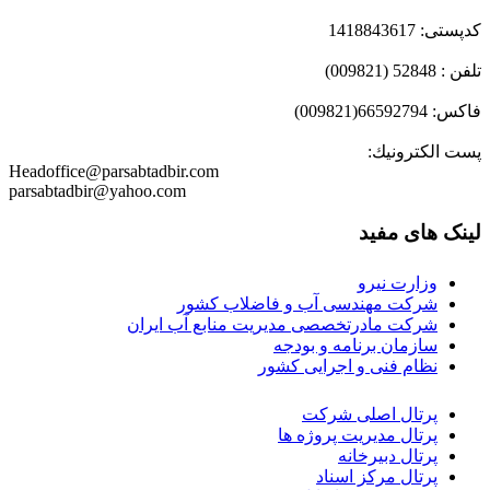
کدپستی: 1418843617
تلفن : 52848 (009821)
فاكس: 66592794(009821)
پست الكترونيك:
Headoffice@parsabtadbir.com
parsabtadbir@yahoo.com
لینک های مفید
وزارت نیرو
شرکت مهندسی آب و فاضلاب کشور
شرکت مادرتخصصی مدیریت منابع آب ایران
سازمان برنامه و بودجه
نظام فنی و اجرایی کشور
پرتال اصلی شرکت
پرتال مدیریت پروژه ها
پرتال دبیرخانه
پرتال مرکز اسناد