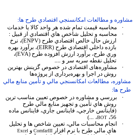
مشاوره و مطالعات امكانسنجي اقتصادي طرح ها:
·
محاسبه قيمت تمام شده هر واحد کالا يا خدمات
·
محاسبه و تحليل شاخص هاي اقتصادي از قبيل :
ارزش حال خالص اقتصادي طرح (
ENPV
)
، ن
رخ
بازده داخلي اقتصادي طرح (
EIRR
)
،
برآورد بهره
وري طرح
،
برآورد ارزش افزوده طرح
(EVA)
،
تحليل نقطه سربه سر و ....
·
مشاوره‌های اقتصادی در خصوص گزينش بهترين
روش‌ در اجرا و بهره‌برداری از پروژه‌ها
مشاوره، مطالعات امكانسنجي مالي و تأمين منابع مالي
طرح ها:
·
بررسي و مشاوره در خصوص تعيين مناسب ترين
روش هاي تأمين و تجهيز منابع مالي طرح
(فاينانس خارجي، فاينانس جاري، فاينانس ماده
، ...)
56،
BOT
·
انجام محاسبات مالي، تعيين شاخص ها و تحليل
هاي مالي طرح با نرم افزار
و
Excel
ComfarIII