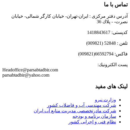
تماس با ما
آدرس دفتر مرکزی : ايران-تهران- خيابان كارگر شمالی- خيابان
نصرت- - پلاك 36
کدپستی: 1418843617
تلفن : 52848 (009821)
فاكس: 66592794(009821)
پست الكترونيك:
Headoffice@parsabtadbir.com
parsabtadbir@yahoo.com
لینک های مفید
وزارت نیرو
شرکت مهندسی آب و فاضلاب کشور
شرکت مادرتخصصی مدیریت منابع آب ایران
سازمان برنامه و بودجه
نظام فنی و اجرایی کشور