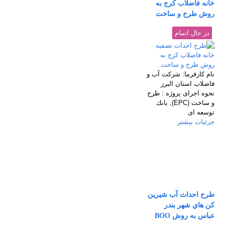
خانه فاضلاب كرج به
روش طرح و ساخت
در حال اتمام
نام كارفرما:
شركت آب و
فاضلاب استان البرز
نحوه اجرای پروژه :
طرح
و ساخت (EPC), بانك
توسعه ای
جزئیات بیشتر
طرح احداث آب شيرين
كن هاي شهر بندر
عباس به روش BOO