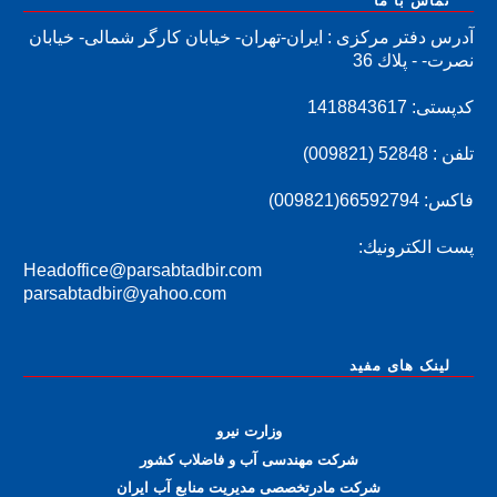
تماس با ما
آدرس دفتر مرکزی : ايران-تهران- خيابان كارگر شمالی- خيابان
نصرت- - پلاك 36
کدپستی: 1418843617
تلفن : 52848 (009821)
فاكس: 66592794(009821)
پست الكترونيك:
Headoffice@parsabtadbir.com
parsabtadbir@yahoo.com
لینک های مفید
وزارت نیرو
شرکت مهندسی آب و فاضلاب کشور
شرکت مادرتخصصی مدیریت منابع آب ایران